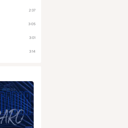
2:37
3:05
3:01
3:14