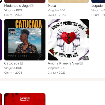
Mudando o Jogo
Musa
Jogador
Vinycius BDS
Vinycius BDS
Vinycius 
Сингл
2023
Сингл
2023
Сингл
2
Catucada
Amor a Primeira Visa
Vinycius BDS
Vinycius BDS
Сингл
2023
Сингл
2023