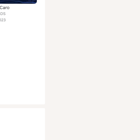
 Caro
BDS
023