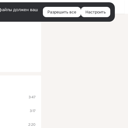
Помощь
Войти
й
e-файлы должен ваш
Разрешить все
Настроить
Правая
колонка
3:47
3:17
2:20