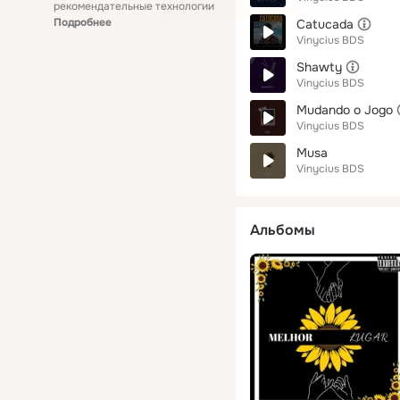
рекомендательные технологии
Подробнее
Catucada
Vinycius BDS
Shawty
Vinycius BDS
Mudando o Jogo
Vinycius BDS
Musa
Vinycius BDS
Альбомы