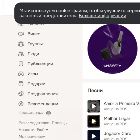
Мы используем cookie-файлы, чтобы улучшить сервис
законный представитель.
Больше информации
Левая
Главная
колонка
Видео
Группы
Люди
Публикации
Игры
Подарки
Песни
Поздравления
Amor a Primeira V
Рекомендации
Vinycius BDS
Сменить язык
Melhor Lugar
Рекламодателям
Помощь
Vinycius BDS
Новости
Ещё
Jogador Caro
Мы применяем
Vinycius BDS