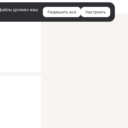
Помощь
Войти
й
e-файлы должен ваш
Разрешить все
Настроить
Правая
колонка