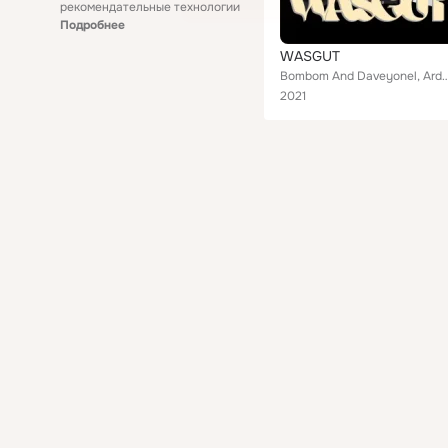
рекомендательные технологии
Подробнее
WASGUT
Bombom And Daveyonel, Ardetto, Blxck Canyon, Majezty, Fall
2021