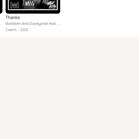
Thanks
en't, TIGA., Eqrazin
Bombom And Daveyonel feat. TIGA.
Сингл
2021