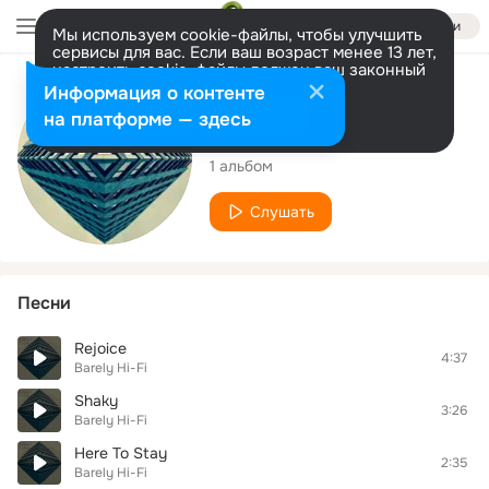
Войти
Мы используем cookie-файлы, чтобы улучшить
сервисы для вас. Если ваш возраст менее 13 лет,
настроить cookie-файлы должен ваш законный
представитель.
Больше информации
Исполнитель
Информация о контенте
Разрешить все
Настроить
на платформе — здесь
Barely Hi-Fi
1 альбом
Слушать
Песни
Rejoice
4:37
Barely Hi-Fi
Shaky
3:26
Barely Hi-Fi
Here To Stay
2:35
Barely Hi-Fi