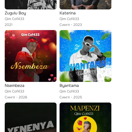
Zugulu Boy
Katerina
Qim Cof433
Qim Cof433
2021
Сингл
2023
Nsembeza
Byantama
Qim Cof433
Qim Cof433
Сингл
2026
Сингл
2025