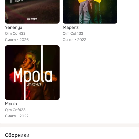
Yenenya
Mapenzi
Qim Cof433
Qim Cof433
Сингл
2026
Сингл
2022
Mpola
Qim Cof433
Сингл
2022
Сборники