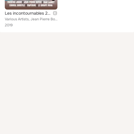
Les incontournables 2019
Various Artists, Jean Pierre Boyer, Corneil Domitile, NOVA, frédéric Joron, Max Lauret, Yves eve
2019