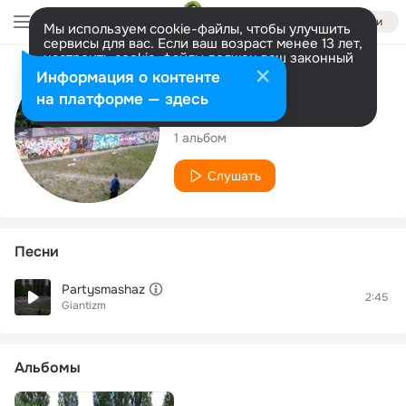
Войти
Мы используем cookie-файлы, чтобы улучшить
сервисы для вас. Если ваш возраст менее 13 лет,
настроить cookie-файлы должен ваш законный
представитель.
Больше информации
Исполнитель
Информация о контенте
Разрешить все
Настроить
на платформе — здесь
Giantizm
1 альбом
Слушать
Песни
Partysmashaz
2:45
Giantizm
Альбомы