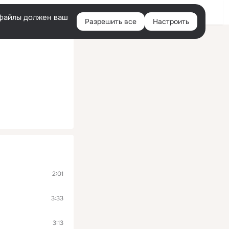
Помощь
Войти
й
e-файлы должен ваш
Разрешить все
Настроить
Правая
колонка
2:01
3:33
3:13