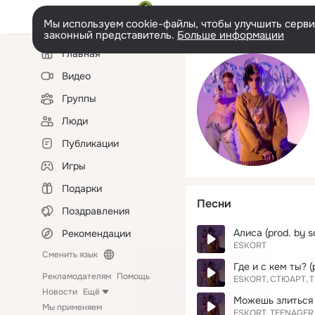
Мы используем cookie-файлы, чтобы улучшить сервис
законный представитель.
Больше информации
Левая
Главная
колонка
Видео
Группы
Люди
Публикации
Игры
Подарки
Песни
Поздравления
Алиса (prod. by s
Рекомендации
ESKORT
Сменить язык
Где и с кем ты? 
Рекламодателям
Помощь
ESKORT
СТЮАРТ
T
Новости
Ещё
Можешь злиться (
Мы применяем
ESKORT
TEENAGER