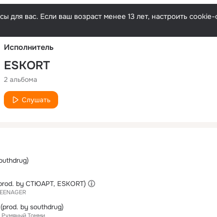
Русски
ы для вас. Если ваш возраст менее 13 лет, настроить cooki
Исполнитель
ESKORT
2 альбома
Слушать
outhdrug)
(prod. by СТЮАРТ, ESKORT)
EENAGER
prod. by southdrug)
Румяный Томми