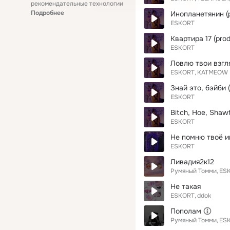
рекомендательные технологии
Подробнее
Инопланетянин (
ESKORT
Квартира 17 (pro
ESKORT
Ловлю твои взгл
ESKORT
KATMEOW
Знай это, бэйби 
ESKORT
Bitch, Hoe, Shawt
ESKORT
Не помню твоё и
ESKORT
Ливадия2к12
Румяный Томми
ES
Не такая
ESKORT
ddok
Пополам
Румяный Томми
ES