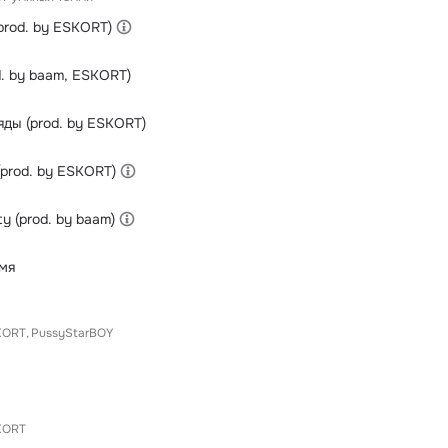
prod. by ESKORT)
d. by baam, ESKORT)
яды (prod. by ESKORT)
(prod. by ESKORT)
y (prod. by baam)
мя
KORT
PussyStarBOY
KORT