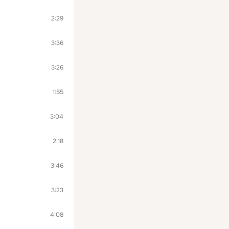
2:29
3:36
3:26
1:55
3:04
2:18
3:46
3:23
4:08