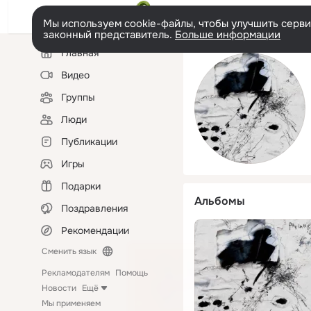
Мы используем cookie-файлы, чтобы улучшить сервис
законный представитель.
Больше информации
Левая
Главная
колонка
Видео
Группы
Люди
Публикации
Игры
Подарки
Альбомы
Поздравления
Рекомендации
Сменить язык
Рекламодателям
Помощь
Новости
Ещё
Мы применяем