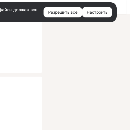
Помощь
Войти
й
e-файлы должен ваш
Разрешить все
Настроить
Правая
колонка