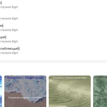
е)
я музыка Bgm
я музыка Bgm
я)
я музыка Bgm
ция)
я музыка Bgm
слабляющий)
я музыка Bgm