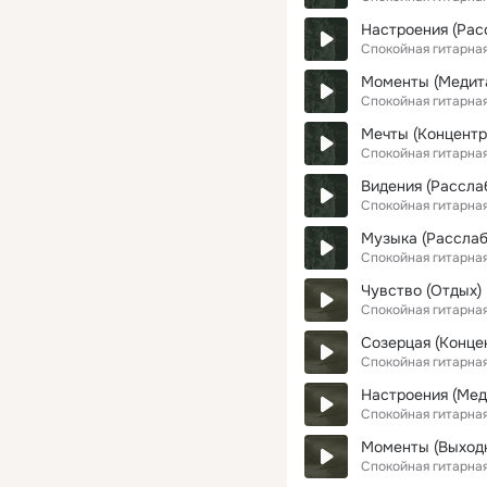
Настроения (Ра
Спокойная гитарна
Моменты (Медит
Спокойная гитарна
Мечты (Концентр
Спокойная гитарна
Видения (Рассл
Спокойная гитарна
Музыка (Рассла
Спокойная гитарна
Чувство (Отдых)
Спокойная гитарна
Созерцая (Конце
Спокойная гитарна
Настроения (Мед
Спокойная гитарна
Моменты (Выход
Спокойная гитарна