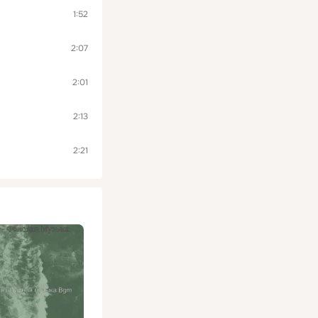
1:52
2:07
2:01
2:13
2:21