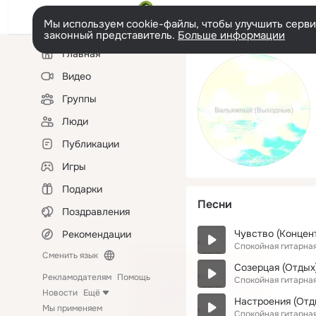
Мы используем cookie-файлы, чтобы улучшить сервис
законный представитель.
Больше информации
Левая
Главная
колонка
Видео
Группы
Люди
Публикации
Игры
Подарки
Песни
Поздравления
Чувство (Концен
Рекомендации
Спокойная гитарна
Сменить язык
Созерцая (Отдых
Рекламодателям
Помощь
Спокойная гитарна
Новости
Ещё
Настроения (Отд
Мы применяем
Спокойная гитарна