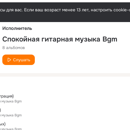
Русски
ы для вас. Если ваш возраст менее 13 лет, настроить cooki
Исполнитель
Спокойная гитарная музыка Bgm
8 альбомов
Слушать
трация)
я музыка Bgm
)
я музыка Bgm
ых)
я музыка Bgm