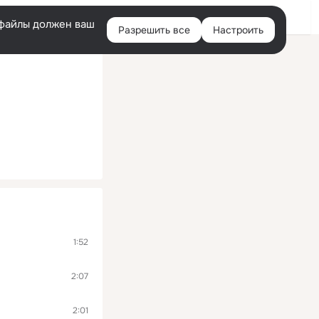
Помощь
Войти
й
e-файлы должен ваш
Разрешить все
Настроить
Правая
колонка
1:52
2:07
2:01