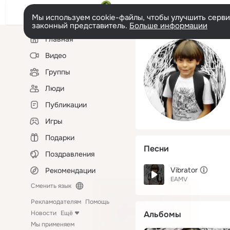
Мы используем cookie-файлы, чтобы улучшить сервис
законный представитель.
Больше информации
Левая
Главная
колонка
Видео
Группы
Люди
Публикации
Игры
Подарки
Песни
Поздравления
Vibrator
Рекомендации
EAMV
Сменить язык
Рекламодателям
Помощь
Новости
Ещё
Альбомы
Мы применяем