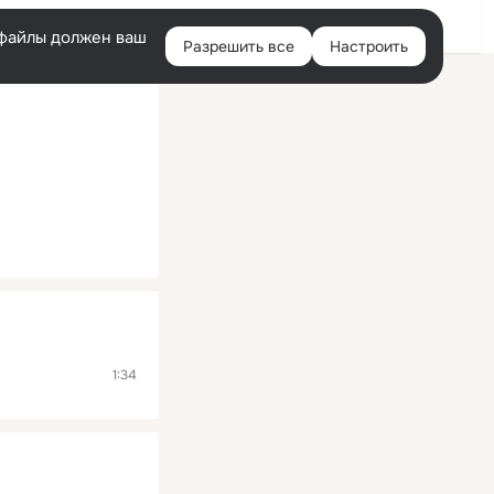
Помощь
Войти
й
e-файлы должен ваш
Разрешить все
Настроить
Правая
колонка
1:34