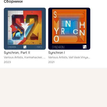
Сборники
Synchron, Part II
Synchron I
Various Artists, Karmahacker, Kira Benchi, Paul Begge, LUBLB, Raciya Bağdad, Discrete Body, Xandr.vasiliev, Surrealboy, Vasiliy...
Various Artists, Vall Vask Vinyals, LUBLB, Space Modular, SNS, CPSL, DBaldokhin, RATIGAR, Ftor, Uasmi Nasser, Quiet Light, Leeza...
2023
2021