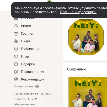
Мы используем cookie-файлы, чтобы улучшить сервис
законный представитель.
Больше информации
Левая
Главная
колонка
Видео
Группы
Люди
Публикации
Игры
Подарки
Сборники
Поздравления
Рекомендации
Сменить язык
Рекламодателям
Помощь
Новости
Ещё
Мы применяем