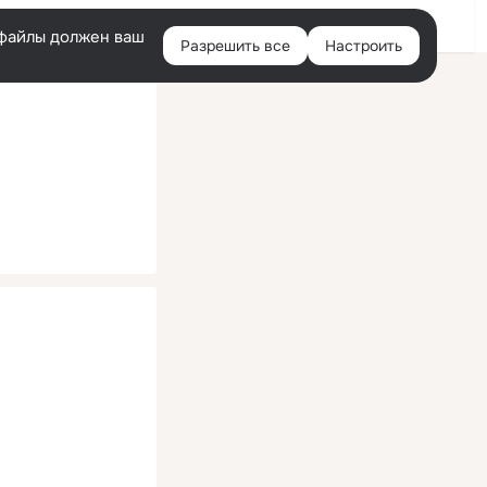
Помощь
Войти
й
e-файлы должен ваш
Разрешить все
Настроить
Правая
колонка