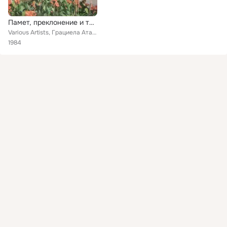
Памет, преклонение и труд, дълг и отговорност
Various Artists, Грациела Атанасова, Михаил Илиев, Оркестър с диригент Камен Големинов, Симеон Джуров, Група Такт
1984