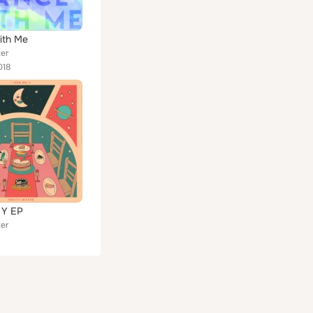
ith Me
ter
018
 Y EP
ter