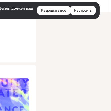
Помощь
Войти
й
e-файлы должен ваш
Разрешить все
Настроить
Правая
колонка