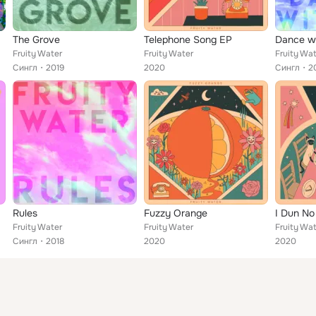
The Grove
Telephone Song EP
Dance w
Fruity Water
Fruity Water
Fruity Wa
Сингл
2019
2020
Сингл
2
Rules
Fuzzy Orange
I Dun No
Fruity Water
Fruity Water
Fruity Wa
Сингл
2018
2020
2020