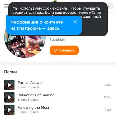
Войти
Мы используем cookie-файлы, чтобы улучшить
сервисы для вас. Если ваш возраст менее 13 лет,
настроить cookie-файлы должен ваш законный
представитель.
Больше информации
Исполнитель
Информация о контенте
Разрешить все
Настроить
на платформе — здесь
Simon Bromide
1 альбом
Слушать
Песни
Earth's Answer
3:54
Simon Bromide
Reflections of Seating
5:04
Simon Bromide
Following the Moon
3:32
Simon Bromide