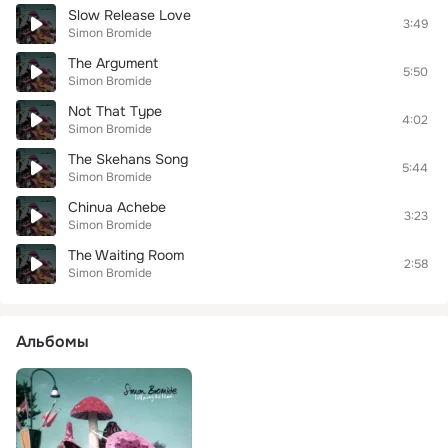
Slow Release Love
3:49
Simon Bromide
The Argument
5:50
Simon Bromide
Not That Type
4:02
Simon Bromide
The Skehans Song
5:44
Simon Bromide
Chinua Achebe
3:23
Simon Bromide
The Waiting Room
2:58
Simon Bromide
Альбомы