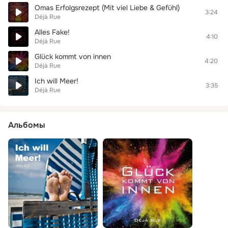
Omas Erfolgsrezept (Mit viel Liebe & Gefühl)
3:24
Déjà Rue
Alles Fake!
4:10
Déjà Rue
Glück kommt von innen
4:20
Déjà Rue
Ich will Meer!
3:35
Déjà Rue
Альбомы