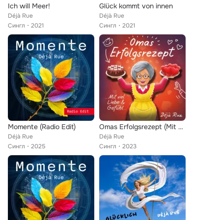
Ich will Meer!
Glück kommt von innen
Déjà Rue
Déjà Rue
Сингл
2021
Сингл
2021
Momente (Radio Edit)
Omas Erfolgsrezept (Mit viel Liebe & Gefühl)
Déjà Rue
Déjà Rue
Сингл
2025
Сингл
2023