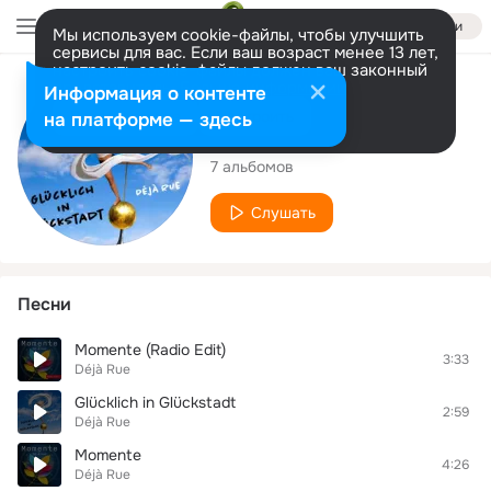
Войти
Мы используем cookie-файлы, чтобы улучшить
сервисы для вас. Если ваш возраст менее 13 лет,
настроить cookie-файлы должен ваш законный
представитель.
Больше информации
Исполнитель
Информация о контенте
Разрешить все
Настроить
на платформе — здесь
Déjà Rue
7 альбомов
Слушать
Песни
Momente (Radio Edit)
3:33
Déjà Rue
Glücklich in Glückstadt
2:59
Déjà Rue
Momente
4:26
Déjà Rue