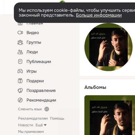
Мы используем cookie-файлы, чтобы улучшить сервис
законный представитель.
Больше информации
Левая
Главная
колонка
Видео
Группы
Люди
Публикации
Игры
Подарки
Альбомы
Поздравления
Рекомендации
Сменить язык
Рекламодателям
Помощь
Новости
Ещё
Мы применяем