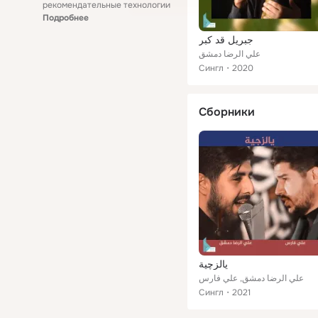
рекомендательные технологии
Подробнее
جبريل قد كبر
علي الرضا دمشق
Сингл
2020
Сборники
يالزچية
علي الرضا دمشق, علي فارس
Сингл
2021