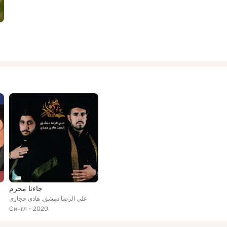
جاءنا محرم
علي الرضا دمشق, هادي حجازي
Сингл
2020