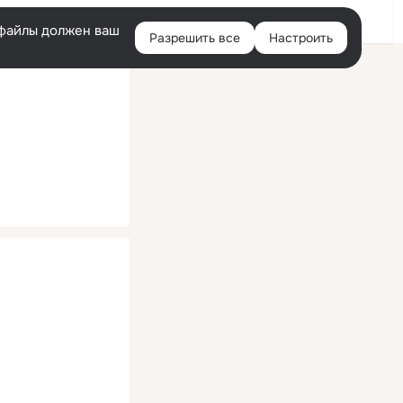
Помощь
Войти
й
e-файлы должен ваш
Разрешить все
Настроить
Правая
колонка