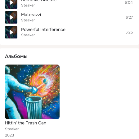
5:04
Steaker
Materazzi
6:27
Steaker
Powerful Interference
5:25
Steaker
Альбомы
Hittin' the Trash Can
Steaker
2023