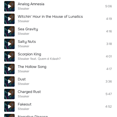
Analog Amnesia
5:06
Steaker
Witchin' Hour in the House of Lunatics
4:19
Steaker
Sea Gravity
4:16
Steaker
Salty Nuts
3:18
Steaker
Scorpion King
4:01
Steaker
feat.
Quem é Kdash?
The Hollow Song
4:17
Steaker
Dust
3:36
Steaker
Charged Rust
5:47
Steaker
Fakeout
4:52
Steaker
Narrative Disease