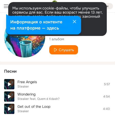
Войти
Мы используем cookie-файлы, чтобы улучшить
сервисы для вас. Если ваш возраст менее 13 лет,
настроить cookie-файлы должен ваш законный
представитель.
Больше информации
Исполнитель
Информация о контенте
Разрешить все
Настроить
на платформе — здесь
Steaker
1 альбом
Слушать
Песни
Free Angels
5:57
Steaker
Wondering
4:54
Steaker
feat.
Quem é Kdash?
Get out of the Loop
4:40
Steaker