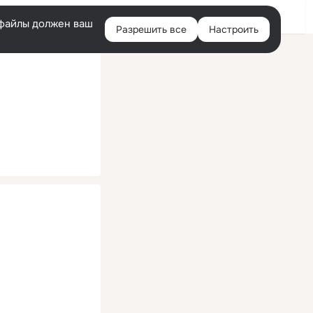
Помощь
Войти
й
e-файлы должен ваш
Разрешить все
Настроить
Правая
колонка