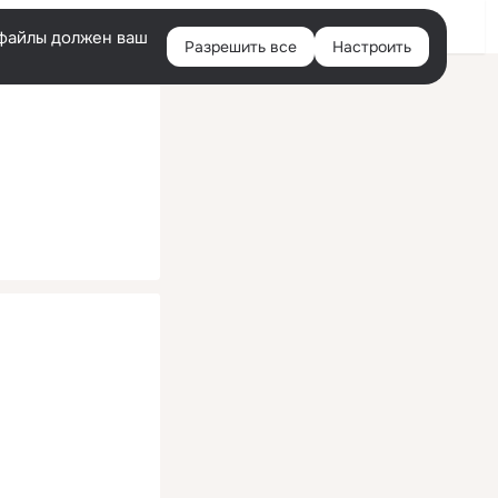
Помощь
Войти
й
e-файлы должен ваш
Разрешить все
Настроить
Правая
колонка