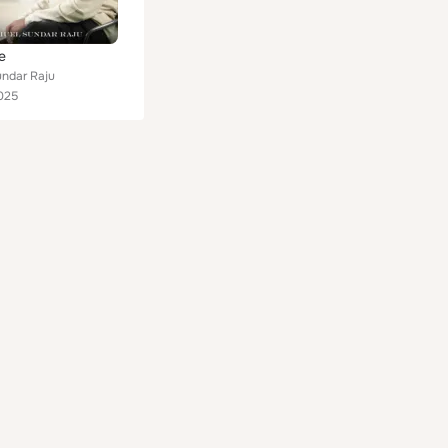
de
ndar Raju
025