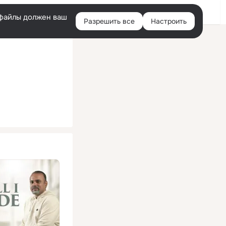
Помощь
Войти
й
e-файлы должен ваш
Разрешить все
Настроить
Правая
колонка