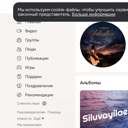
Мы используем cookie-файлы, чтобы улучшить сервис
законный представитель.
Больше информации
Левая
Главная
колонка
Видео
Группы
Люди
Публикации
Игры
Подарки
Альбомы
Поздравления
Рекомендации
Сменить язык
Рекламодателям
Помощь
Новости
Ещё
Мы применяем