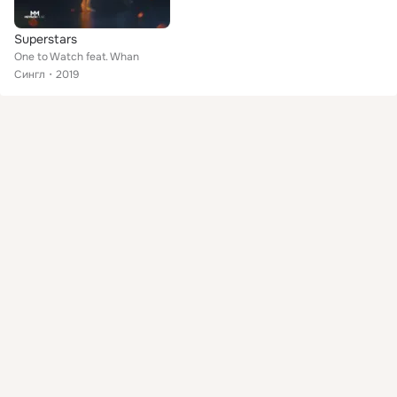
Superstars
One to Watch feat. Whan
Сингл
2019