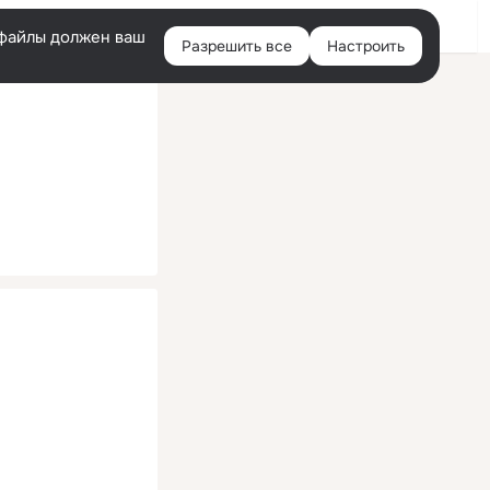
Помощь
Войти
й
e-файлы должен ваш
Разрешить все
Настроить
Правая
колонка