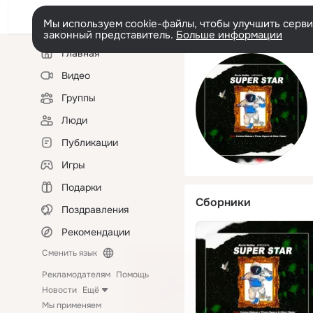
Мы используем cookie-файлы, чтобы улучшить сервис
законный представитель.
Больше информации
Левая
Главная
колонка
Видео
Группы
Люди
Публикации
Игры
Подарки
Сборники
Поздравления
Рекомендации
Сменить язык
Рекламодателям
Помощь
Новости
Ещё
Мы применяем