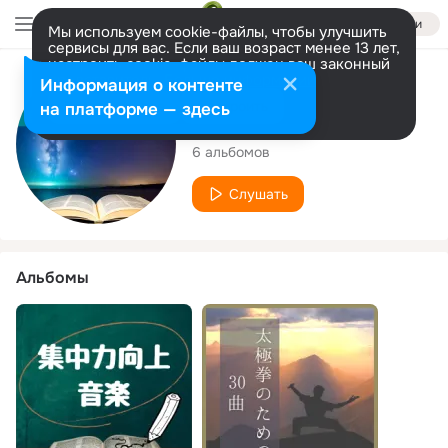
Войти
Мы используем cookie-файлы, чтобы улучшить
сервисы для вас. Если ваш возраст менее 13 лет,
настроить cookie-файлы должен ваш законный
представитель.
Больше информации
Исполнитель
Информация о контенте
Разрешить все
Настроить
на платформе — здесь
集中力向上
6 альбомов
Слушать
Альбомы