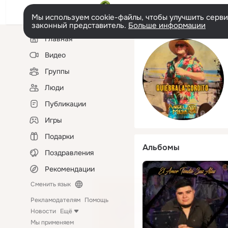
Мы используем cookie-файлы, чтобы улучшить сервис
законный представитель.
Больше информации
Левая
Главная
колонка
Видео
Группы
Люди
Публикации
Игры
Подарки
Альбомы
Поздравления
Рекомендации
Сменить язык
Рекламодателям
Помощь
Новости
Ещё
Мы применяем