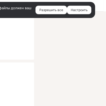
Помощь
Войти
й
e-файлы должен ваш
Разрешить все
Настроить
Правая
колонка