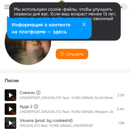
Войти
Мы используем cookie-файлы, чтобы улучшить
сервисы для вас. Если ваш возраст менее 13 лет,
настроить cookie-файлы должен ваш законный
представитель.
Больше информации
Информация о контенте
Исполнитель
Разрешить все
Настроить
на платформе — здесь
YUNG XANAX
Слушать
Песни
Снежок
2:55
UNDERFEAT
DRUGSLITO
feat.
YUNG XANAX
Scott Work
Худи 2
2:44
UNDERFEAT
DRUGSLITO
feat.
YUNG XANAX
Weapon
Security Joi
Vkusna (prod. by cookieshit)
1:59
DRUGSLITO
feat.
YUNG XANAX
UNDERFEAT