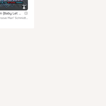
Get Down (Baby Let Me See You Get Down Tonight)
Markus "Groove Man" Schmidt feat. Karl Lennox