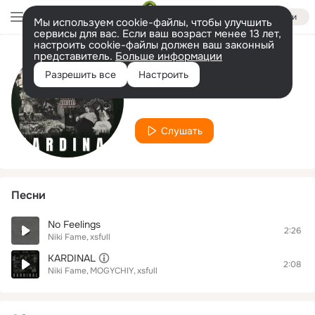
Войти
Мы используем cookie-файлы, чтобы улучшить
сервисы для вас. Если ваш возраст менее 13 лет,
настроить cookie-файлы должен ваш законный
представитель.
Больше информации
Исполнитель
Разрешить все
Настроить
Niki Fame
Слушать
Песни
No Feelings
2:26
Niki Fame
xsfull
KARDINAL
2:08
Niki Fame
MOGYCHIY
xsfull