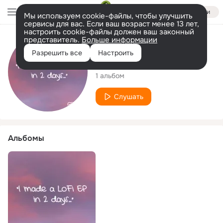
Войти
Мы используем cookie-файлы, чтобы улучшить
сервисы для вас. Если ваш возраст менее 13 лет,
настроить cookie-файлы должен ваш законный
представитель.
Больше информации
Исполнитель
Разрешить все
Настроить
jussMe
1 альбом
Слушать
Альбомы