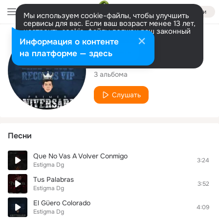
Войти
Мы используем cookie-файлы, чтобы улучшить
сервисы для вас. Если ваш возраст менее 13 лет,
настроить cookie-файлы должен ваш законный
представитель.
Больше информации
Исполнитель
Информация о контенте
Разрешить все
Настроить
на платформе — здесь
Estigma Dg
3 альбома
Слушать
Песни
Que No Vas A Volver Conmigo
3:24
Estigma Dg
Tus Palabras
3:52
Estigma Dg
El Güero Colorado
4:09
Estigma Dg