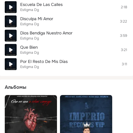
Escuela De Las Calles
2:18
Estigma Dg
Disculpa Mi Amor
3:22
Estigma Dg
Dios Bendiga Nuestro Amor
3:59
Estigma Dg
Que Bien
3:21
Estigma Dg
Por El Resto De Mis Días
3:11
Estigma Dg
Альбомы