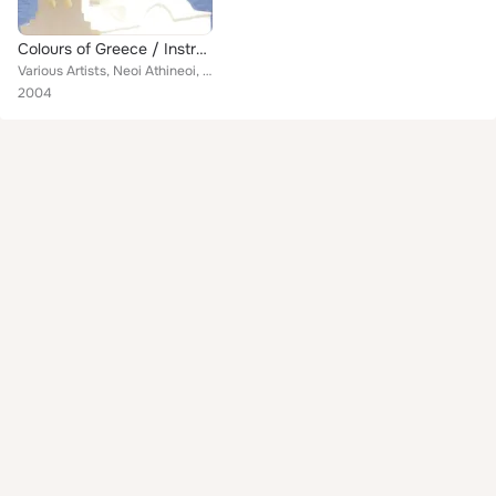
Colours of Greece / Instrumentals of Greek Music
Various Artists, Neoi Athineoi, Stelios Kalaintzakis, Petros Tabouris Ensemble, Nikos Soulis, Manolis Goumas Ensemble, Yiorgos Z...
2004