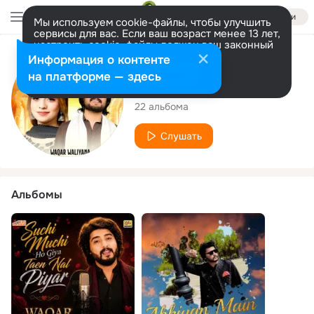
Войти
Мы используем cookie-файлы, чтобы улучшить
сервисы для вас. Если ваш возраст менее 13 лет,
настроить cookie-файлы должен ваш законный
представитель.
Больше информации
Исполнитель
Информация о контенте
Разрешить все
Настроить
на платформе — здесь
Waqar Waliyana
22 альбома
Слушать
Альбомы