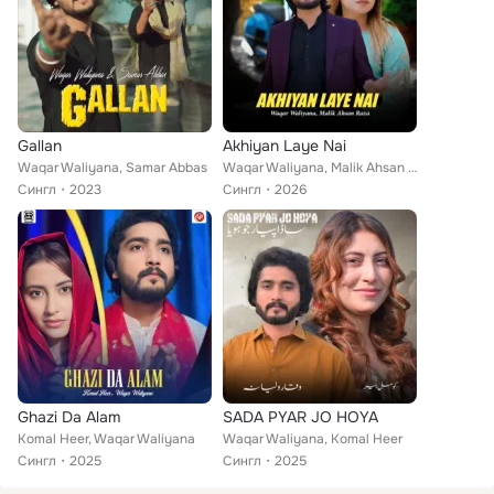
Gallan
Akhiyan Laye Nai
Waqar Waliyana, Samar Abbas
Waqar Waliyana, Malik Ahsan Raza
Сингл
2023
Сингл
2026
Ghazi Da Alam
SADA PYAR JO HOYA
Komal Heer, Waqar Waliyana
Waqar Waliyana, Komal Heer
Сингл
2025
Сингл
2025