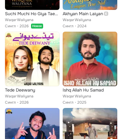
Suchi Muchi Ho Giya Taen Nal Piyar
Akhyan Main Laiyan
Waqar Waliyana
Waqar Waliyana
Сингл
2026
Сингл
2024
Новое
Tede Deewany
Ishq Allah Hu Samad
Waqar Waliyana
Waqar Waliyana
Сингл
2026
Сингл
2025