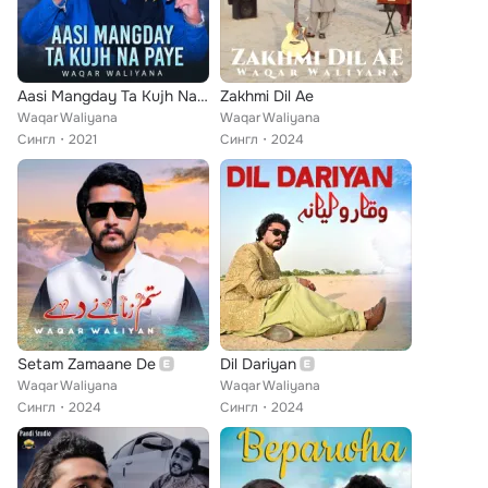
Aasi Mangday Ta Kujh Na Paye - Single
Zakhmi Dil Ae
Waqar Waliyana
Waqar Waliyana
Сингл
2021
Сингл
2024
Setam Zamaane De
Dil Dariyan
Waqar Waliyana
Waqar Waliyana
Сингл
2024
Сингл
2024