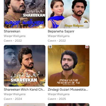
Shareekan
Beparwha Sajanr
Waqar Waliyana
Waqar Waliyana
Сингл
2022
Сингл
2022
Shareekan Wich Kand Cha Laway
Zindagi Guzari Museebtan De Nal
Waqar Waliyana
Waqar Waliyana
Сингл
2024
Сингл
2025