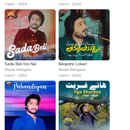
Сингл
2024
Сингл
2024
Sada Beli Koi Nai
Beqadre Lokan
Waqar Waliyana
Waqar Waliyana
Сингл
2024
Сингл
2024