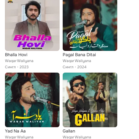
Bhalla Hovi
Pagal Bana Ditai
Waqar Waliyana
Waqar Waliyana
Сингл
2023
Сингл
2024
Yad Na Aa
Gallan
Waqar Waliyana
Waqar Waliyana