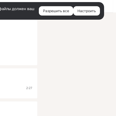
Помощь
Войти
й
e-файлы должен ваш
Разрешить все
Настроить
Правая
колонка
2:27