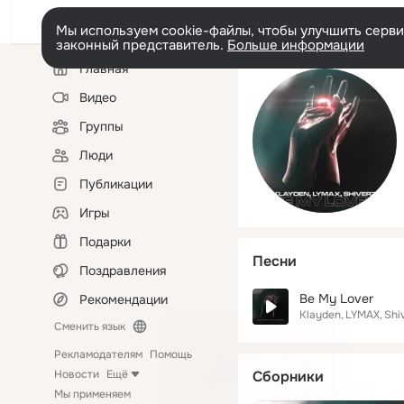
Мы используем cookie-файлы, чтобы улучшить сервис
законный представитель.
Больше информации
Левая
Главная
колонка
Видео
Группы
Люди
Публикации
Игры
Подарки
Песни
Поздравления
Be My Lover
Рекомендации
Klayden
LYMAX
Shi
Сменить язык
Рекламодателям
Помощь
Новости
Ещё
Сборники
Мы применяем