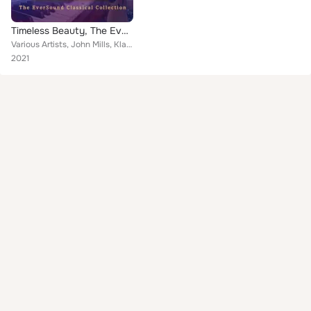
Timeless Beauty, The Eversound Classical Collection
Various Artists, John Mills, Klaus Hastermann, John Adorney, Zephyr, Stuart Hoffman, Ron Clearfield
2021