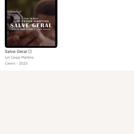
Salve Geral
Iuri Cesar Martins
Сингл
2023