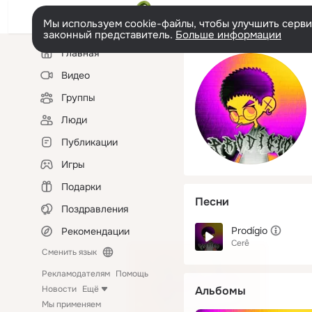
Мы используем cookie-файлы, чтобы улучшить сервис
законный представитель.
Больше информации
Левая
Главная
колонка
Видео
Группы
Люди
Публикации
Игры
Подарки
Песни
Поздравления
Prodígio
Рекомендации
Cerê
Сменить язык
Рекламодателям
Помощь
Новости
Ещё
Альбомы
Мы применяем