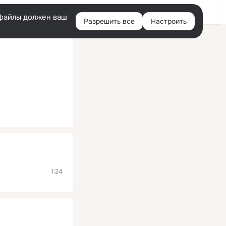
Помощь
Войти
й
e-файлы должен ваш
Разрешить все
Настроить
Правая
колонка
1:24