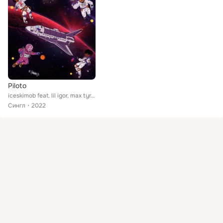
Piloto
iceskimob feat. lil igor, max tyr, luqueta
Сингл
2022