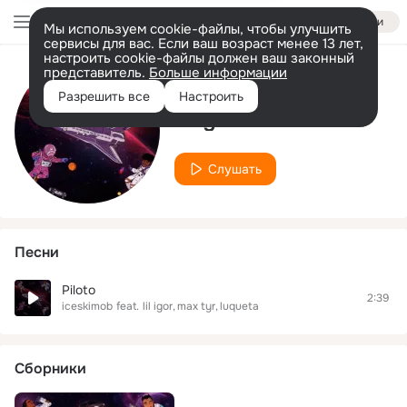
Войти
Мы используем cookie-файлы, чтобы улучшить
сервисы для вас. Если ваш возраст менее 13 лет,
настроить cookie-файлы должен ваш законный
представитель.
Больше информации
Исполнитель
Разрешить все
Настроить
lil igor
Слушать
Песни
Piloto
2:39
iceskimob
feat.
lil igor
max tyr
luqueta
Сборники