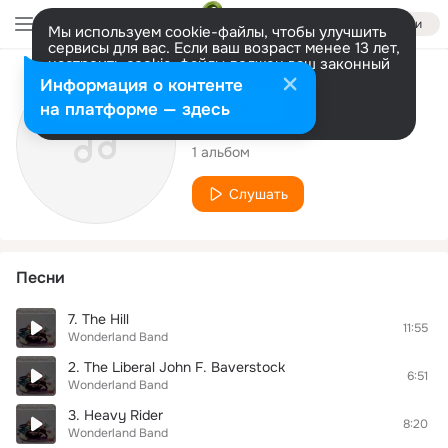
Войти
Мы используем cookie-файлы, чтобы улучшить
сервисы для вас. Если ваш возраст менее 13 лет,
настроить cookie-файлы должен ваш законный
представитель.
Больше информации
Исполнитель
Информация о контенте
Разрешить все
Настроить
на платформе — здесь
Wonderland Band
1 альбом
Слушать
Песни
7. The Hill
11:55
Wonderland Band
2. The Liberal John F. Baverstock
6:51
Wonderland Band
3. Heavy Rider
8:20
Wonderland Band