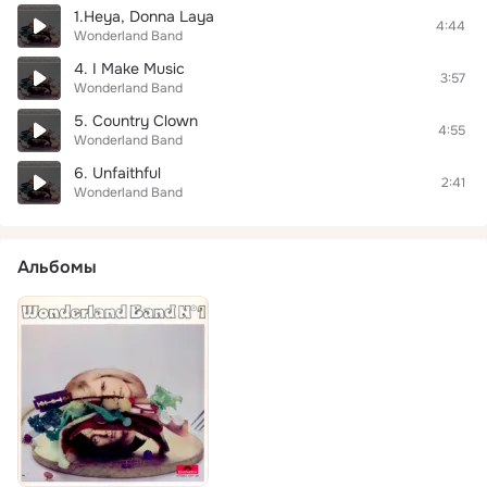
1.Heya, Donna Laya
4:44
Wonderland Band
4. I Make Music
3:57
Wonderland Band
5. Country Clown
4:55
Wonderland Band
6. Unfaithful
2:41
Wonderland Band
Альбомы