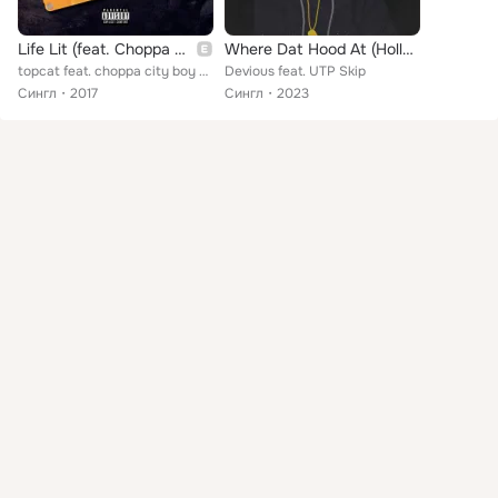
Life Lit (feat. Choppa City Boy Snipe & Utp Skip)
Where Dat Hood At (Hollygrove)
topcat feat. choppa city boy snipe, utp skip
Devious feat. UTP Skip
Сингл
2017
Сингл
2023