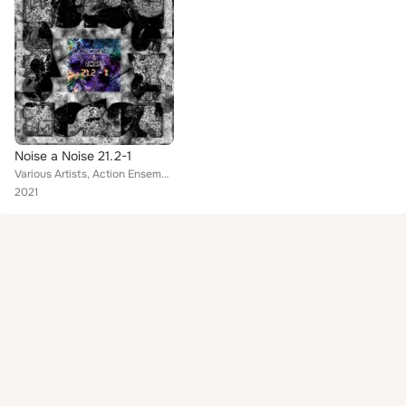
Noise a Noise 21.2-1
Various Artists, Action Ensemble, Aida Shirazi, Epsilon Delta, Obscenity State, Nasim Khorassani, Nima A. Rowshan, Ali Balighi, ...
2021