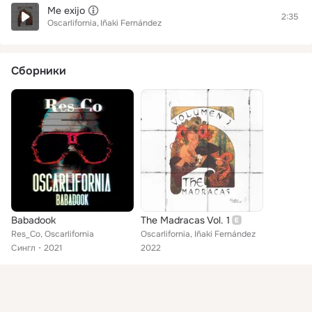
Me exijo
2:35
Oscarlifornia
Iñaki Fernández
Сборники
Babadook
The Madracas Vol. 1
Res_Co, Oscarlifornia
Oscarlifornia, Iñaki Fernández
Сингл
2021
2022