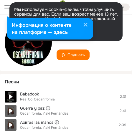
Войти
Мы используем cookie-файлы, чтобы улучшить
сервисы для вас. Если ваш возраст менее 13 лет,
настроить cookie-файлы должен ваш законный
представитель.
Больше информации
Информация о контенте
Исполнитель
Разрешить все
Настроить
на платформе — здесь
Oscarlifornia
Слушать
Песни
Babadook
2:31
Res_Co
Oscarlifornia
Guerra y paz
2:41
Oscarlifornia
Iñaki Fernández
Abirras las manos
2:09
Oscarlifornia
Iñaki Fernández