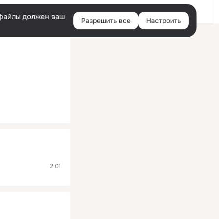
Помощь
Войти
й
e-файлы должен ваш
Разрешить все
Настроить
Правая
колонка
2:01