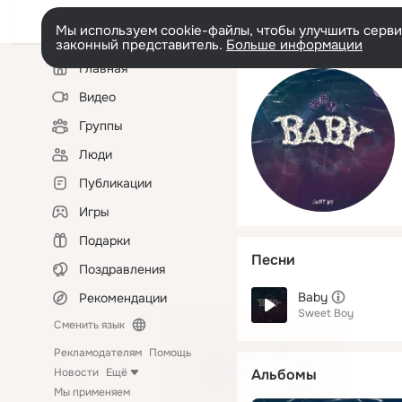
Мы используем cookie-файлы, чтобы улучшить сервис
законный представитель.
Больше информации
Левая
Главная
колонка
Видео
Группы
Люди
Публикации
Игры
Подарки
Песни
Поздравления
Baby
Рекомендации
Sweet Boy
Сменить язык
Рекламодателям
Помощь
Новости
Ещё
Альбомы
Мы применяем