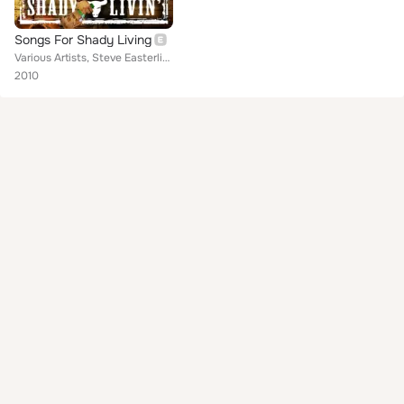
Songs For Shady Living
Various Artists, Steve Easterling, Clifford Usher, John Palmer, Daniel Krieger, George Henry Paterno, Freddy Gildersleeve, Steve...
2010