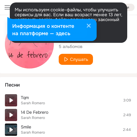
Войти
Мы используем cookie-файлы, чтобы улучшить
сервисы для вас. Если ваш возраст менее 13 лет,
настроить cookie-файлы должен ваш законный
представитель.
Больше информации
Исполнитель
Информация о контенте
Разрешить все
Настроить
на платформе — здесь
Sarah Romero
5 альбомов
Слушать
Песни
Tqm
3:09
Sarah Romero
14 De Febrero
2:49
Sarah Romero
Smile
2:44
Sarah Romero