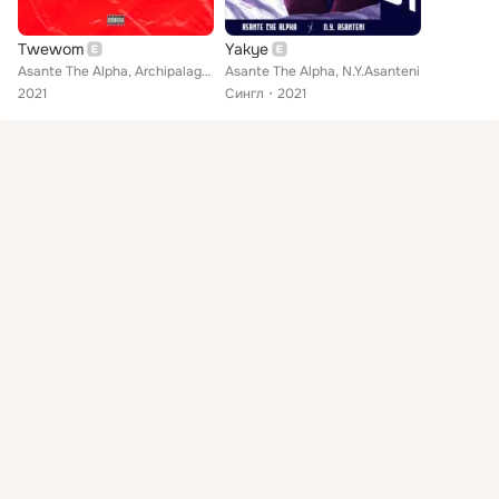
Twewom
Yakye
Asante The Alpha, Archipalago, N.Y.Asanteni, Kojoe
Asante The Alpha, N.Y.Asanteni
2021
Сингл
2021