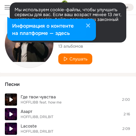
Войти
Мы используем cookie-файлы, чтобы улучшить
сервисы для вас. Если ваш возраст менее 13 лет,
настроить cookie-файлы должен ваш законный
представитель.
Больше информации
Исполнитель
Информация о контенте
Разрешить все
Настроить
на платформе — здесь
HOFFLIBB
13 альбомов
Слушать
Песни
Где твои чувства
2:00
HOFFLIBB
feat.
how me
Азарт
2:16
HOFFLIBB
DRILBIT
Lacoste
2:09
HOFFLIBB
DRILBIT