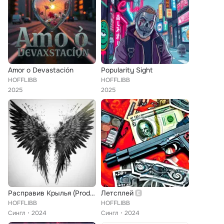
Amor o Devastación
Popularity Sight
HOFFLIBB
HOFFLIBB
2025
2025
Расправив Крылья (Prod.by 666theheartbreaker)
Летсплей
HOFFLIBB
HOFFLIBB
Сингл
2024
Сингл
2024