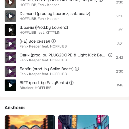
2:30
HOFFLIBB
Fenix Keeper
Diamond (prod.by Lourenz, safabeatz)
2:58
HOFFLIBB
Fenix Keeper
Шрамы (Prod.by Lourenz)
1:59
HOFFLIBB
feat.
KITTYLIN
(НЕ) Всё сказал
2:21
Fenix Keeper
feat.
HOFFLIBB
Один (prod. by PLUG2DOPE & Light Kick Beats)
2:42
Fenix Keeper
feat.
HOFFLIBB
Барби (prod. by Spike Beats)
2:30
Fenix Keeper
feat.
HOFFLIBB
BIFF (prod. by EazyBeats)
1:48
B1traider
HOFFLIBB
Альбомы