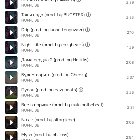
2:39
HOFFLIBB
Так и надо (prod. by BUGSTER)
2:33
HOFFLIBB
Drip (prod. by lunar, tenguzavr)
2:10
HOFFLIBB
Night Life (prod. by eazybeats)
1:29
HOFFLIBB
Дама сердца 2 (prod. by Hellirks)
2:08
HOFFLIBB
Будем парить (prod. by Cheezy)
2:37
HOFFLIBB
Пусан (prod. by eazybeats)
2:25
HOFFLIBB
Все в порядке (prod. by mukkonthebeat)
2:31
HOFFLIBB
No air (prod. by altarpiece)
3:05
HOFFLIBB
Муза (prod. by philluss)
2:54