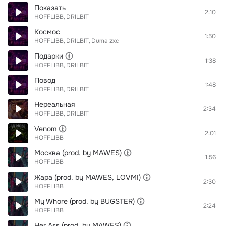
Показать
2:10
HOFFLIBB
DRILBIT
Космос
1:50
HOFFLIBB
DRILBIT
Duma zxc
Подарки
1:38
HOFFLIBB
DRILBIT
Повод
1:48
HOFFLIBB
DRILBIT
Нереальная
2:34
HOFFLIBB
DRILBIT
Venom
2:01
HOFFLIBB
Москва (prod. by MAWES)
1:56
HOFFLIBB
Жара (prod. by MAWES, LOVMI)
2:30
HOFFLIBB
My Whore (prod. by BUGSTER)
2:24
HOFFLIBB
Her Ass (prod. by MAWES)