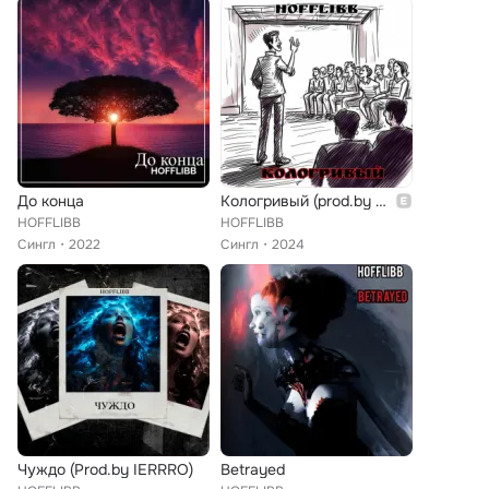
До конца
Кологривый (prod.by COURAGE)
HOFFLIBB
HOFFLIBB
Сингл
2022
Сингл
2024
Чуждо (Prod.by IERRRO)
Betrayed