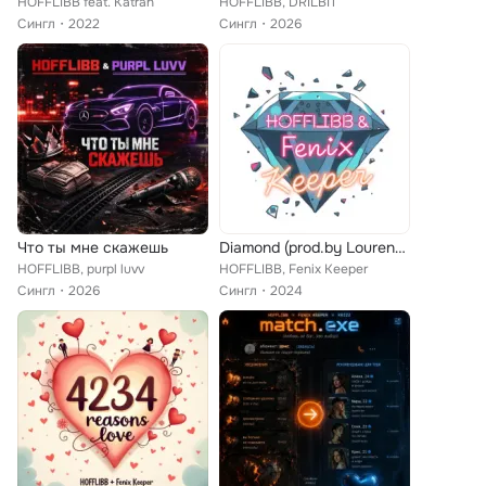
HOFFLIBB feat. Katran
HOFFLIBB, DRILBIT
Сингл
2022
Сингл
2026
Что ты мне скажешь
Diamond (prod.by Lourenz, safabeatz)
HOFFLIBB, purpl luvv
HOFFLIBB, Fenix Keeper
Сингл
2026
Сингл
2024