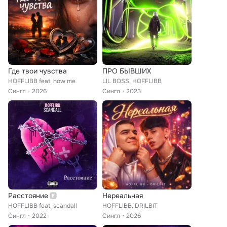
Где твои чувства
ПРО БЫВШИХ
HOFFLIBB feat. how me
LIL BOSS, HOFFLIBB
Сингл
2026
Сингл
2023
Расстояние
Нереальная
HOFFLIBB feat. scandall
HOFFLIBB, DRILBIT
Сингл
2022
Сингл
2026