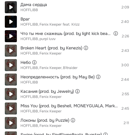
Дама сердца
2:09
HOFFLIBB
Враг
2:40
HOFFLIBB
Fenix Keeper
feat.
Krizz
Что ты мне скажешь (prod. by light kick beats)
2:26
HOFFLIBB
purpl luvv
Broken Heart (prod. by Kenezis)
2:43
HOFFLIBB
Fenix Keeper
Небо
3:00
HOFFLIBB
Fenix Keeper
B1traider
Неопределенность (prod. by May Be)
2:44
HOFFLIBB
Касания (prod. by Jewelry)
2:55
HOFFLIBB
Fenix Keeper
Miss You (prod. by Beshell, MONEYGUALA, Mark Blade)
2:45
HOFFLIBB
Fenix Keeper
Локоны (prod. by Puzzle)
2:11
HOFFLIBB
Fenix Keeper
Swipe (prod. by FindFlameBeatz, Bugster)