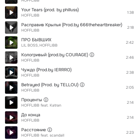
HOFFLIBB
Your Tears (prod. by philluss)
1:38
HOFFLIBB
Расправив Крылья (Prod.by 666theheartbreaker)
2:18
HOFFLIBB
ПРО БЫВШИХ
2:42
LIL BOSS
HOFFLIBB
Кологривый (prod.by COURAGE)
2:46
HOFFLIBB
Чуждо (Prod.by IERRRO)
2:38
HOFFLIBB
Betrayed (Prod. by TELLOU)
2:05
HOFFLIBB
Проценты
2:14
HOFFLIBB
feat.
Katran
До конца
2:14
HOFFLIBB
Расстояние
2:23
HOFFLIBB
feat.
scandall