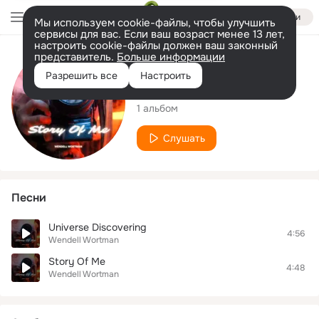
Войти
Мы используем cookie-файлы, чтобы улучшить
сервисы для вас. Если ваш возраст менее 13 лет,
настроить cookie-файлы должен ваш законный
представитель.
Больше информации
Исполнитель
Разрешить все
Настроить
Wendell Wortman
1 альбом
Слушать
Песни
Universe Discovering
4:56
Wendell Wortman
Story Of Me
4:48
Wendell Wortman