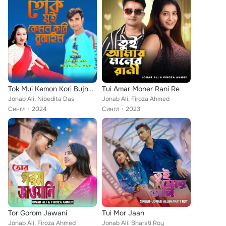
Tok Mui Kemon Kori Bujhaim
Tui Amar Moner Rani Re
Jonab Ali, Nibedita Das
Jonab Ali, Firoza Ahmed
Сингл
2024
Сингл
2023
Tor Gorom Jawani
Tui Mor Jaan
Jonab Ali, Firoza Ahmed
Jonab Ali, Bharati Roy