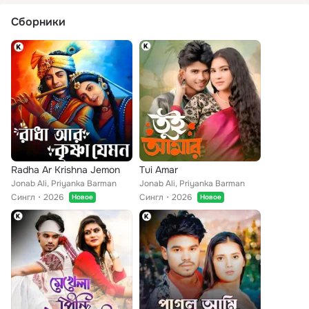
Сборники
Radha Ar Krishna Jemon
Tui Amar
Jonab Ali, Priyanka Barman
Jonab Ali, Priyanka Barman
Сингл
2026
Сингл
2026
Новое
Новое