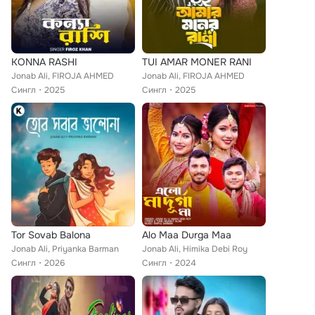
KONNA RASHI
TUI AMAR MONER RANI
Jonab Ali, FIROJA AHMED
Jonab Ali, FIROJA AHMED
Сингл
2025
Сингл
2025
Tor Sovab Balona
Alo Maa Durga Maa
Jonab Ali, Priyanka Barman
Jonab Ali, Himika Debi Roy
Сингл
2026
Сингл
2024