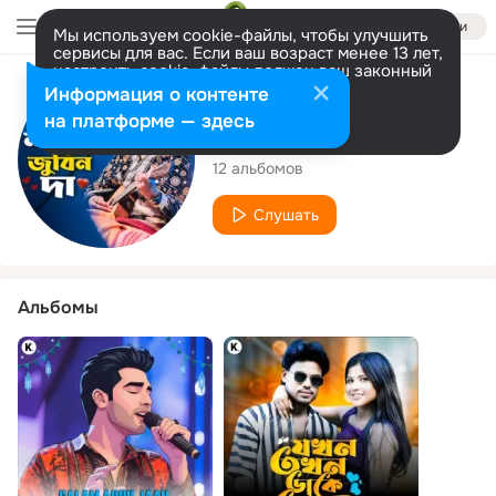
Войти
Мы используем cookie-файлы, чтобы улучшить
сервисы для вас. Если ваш возраст менее 13 лет,
настроить cookie-файлы должен ваш законный
представитель.
Больше информации
Исполнитель
Информация о контенте
Разрешить все
Настроить
на платформе — здесь
Jonab Ali
12 альбомов
Слушать
Альбомы