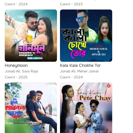
Сингл
2024
Сингл
2023
Honeymoon
Kala Kala Chokhe Tor
Jonab Ali, Sara Raja
Jonab Ali, Meher Jamal
Сингл
2025
Сингл
2024