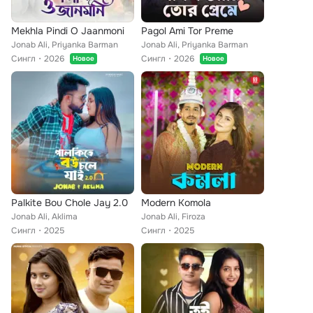
Mekhla Pindi O Jaanmoni
Pagol Ami Tor Preme
Jonab Ali, Priyanka Barman
Jonab Ali, Priyanka Barman
Сингл
2026
Сингл
2026
Новое
Новое
Palkite Bou Chole Jay 2.0
Modern Komola
Jonab Ali, Aklima
Jonab Ali, Firoza
Сингл
2025
Сингл
2025