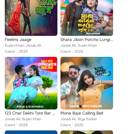
Feelins Jaage
Shara Jibon Porcho Lungi 2.0
Sujan Khan, Jonab Ali
Jonab Ali, Sujan Khan
Сингл
2025
Сингл
2025
123 Char Dekhi Tore Bar Bar
Mone Baje Calling Bell
Jonab Ali, Sujan Khan
Jonab Ali, Riya Sarkar
Сингл
2025
Сингл
2025