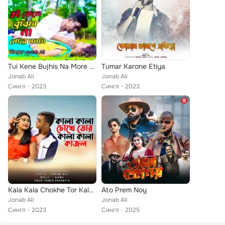
Tui Kene Bujhis Na More Monta
Tumar Karone Etiya
Jonab Ali
Jonab Ali
Сингл
2023
Сингл
2023
Kala Kala Chokhe Tor Kala Kala Kajal
Ato Prem Noy
Jonab Ali
Jonab Ali
Сингл
2023
Сингл
2025