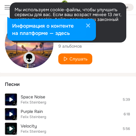
Войти
Мы используем cookie-файлы, чтобы улучшить
сервисы для вас. Если ваш возраст менее 13 лет,
настроить cookie-файлы должен ваш законный
представитель.
Больше информации
Исполнитель
Информация о контенте
Разрешить все
Настроить
на платформе — здесь
Felix Steinberg
9 альбомов
Слушать
Песни
Space Noise
5:39
Felix Steinberg
Purple Rain
6:18
Felix Steinberg
Velocity
5:56
Felix Steinberg