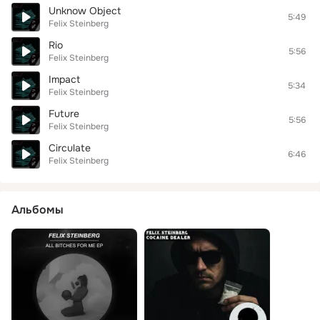
Unknow Object
5:49
Felix Steinberg
Rio
5:56
Felix Steinberg
Impact
5:34
Felix Steinberg
Future
5:56
Felix Steinberg
Circulate
6:46
Felix Steinberg
Альбомы