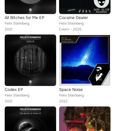
All Bitches for Me EP
Cocaine Dealer
Felix Steinberg
Felix Steinberg
2021
Сингл
2025
Codex EP
Space Noise
Felix Steinberg
Felix Steinberg
2021
2022