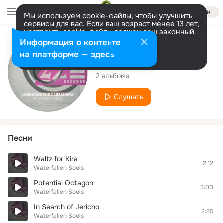
Войти
Мы используем cookie-файлы, чтобы улучшить
сервисы для вас. Если ваш возраст менее 13 лет,
настроить cookie-файлы должен ваш законный
представитель.
Больше информации
Исполнитель
Информация о контенте
Разрешить все
Настроить
на платформе — здесь
Waterfallen Souls
2 альбома
Слушать
Песни
Waltz for Kira
2:12
Waterfallen Souls
Potential Octagon
3:00
Waterfallen Souls
In Search of Jericho
2:35
Waterfallen Souls