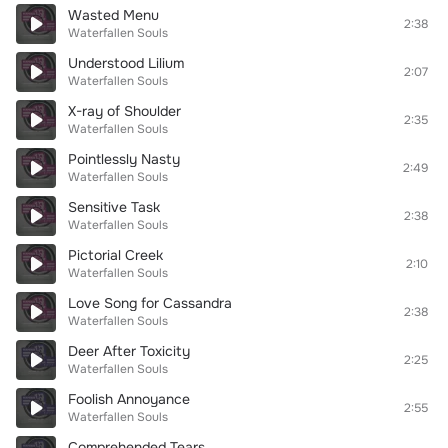
Wasted Menu
2:38
Waterfallen Souls
Understood Lilium
2:07
Waterfallen Souls
X-ray of Shoulder
2:35
Waterfallen Souls
Pointlessly Nasty
2:49
Waterfallen Souls
Sensitive Task
2:38
Waterfallen Souls
Pictorial Creek
2:10
Waterfallen Souls
Love Song for Cassandra
2:38
Waterfallen Souls
Deer After Toxicity
2:25
Waterfallen Souls
Foolish Annoyance
2:55
Waterfallen Souls
Comprehended Tears