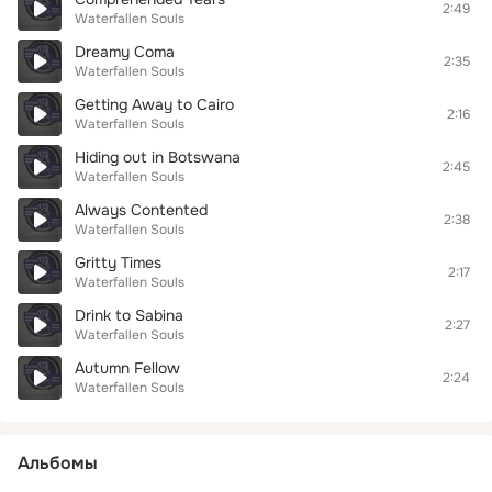
2:49
Waterfallen Souls
Dreamy Coma
2:35
Waterfallen Souls
Getting Away to Cairo
2:16
Waterfallen Souls
Hiding out in Botswana
2:45
Waterfallen Souls
Always Contented
2:38
Waterfallen Souls
Gritty Times
2:17
Waterfallen Souls
Drink to Sabina
2:27
Waterfallen Souls
Autumn Fellow
2:24
Waterfallen Souls
Альбомы